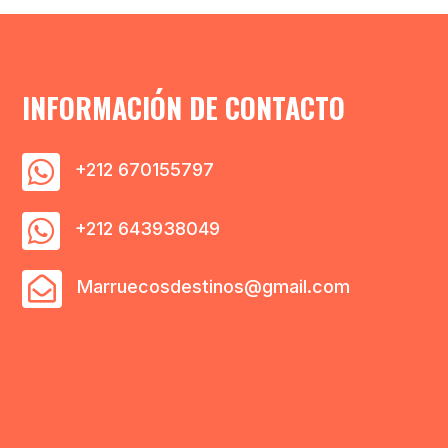
INFORMACIÓN DE CONTACTO

+212 670155797

+212 643938049

Marruecosdestinos@gmail.com