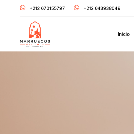


+212 670155797
+212 643938049
Inicio