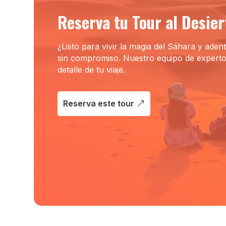
Reserva tu Tour al Desie
¿Listo para vivir la magia del Sáhara y adent
sin compromiso. Nuestro equipo de expert
detalle de tu viaje.
Reserva este tour