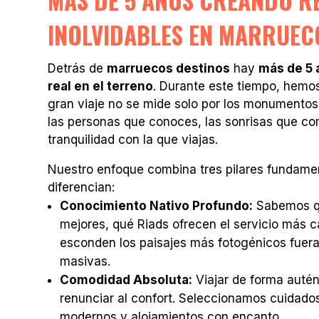
MÁS DE 5 AÑOS CREANDO 
INOLVIDABLES EN MARRUEC
Detrás de
marruecos destinos
hay
más de 5 
real en el terreno
. Durante este tiempo, hemo
gran viaje no se mide solo por los monumentos 
las personas que conoces, las sonrisas que co
tranquilidad con la que viajas.
Nuestro enfoque combina tres pilares fundame
diferencian:
Conocimiento Nativo Profundo:
Sabemos qu
mejores, qué Riads ofrecen el servicio más c
esconden los paisajes más fotogénicos fuera 
masivas.
Comodidad Absoluta:
Viajar de forma autént
renunciar al confort. Seleccionamos cuidad
modernos y alojamientos con encanto.